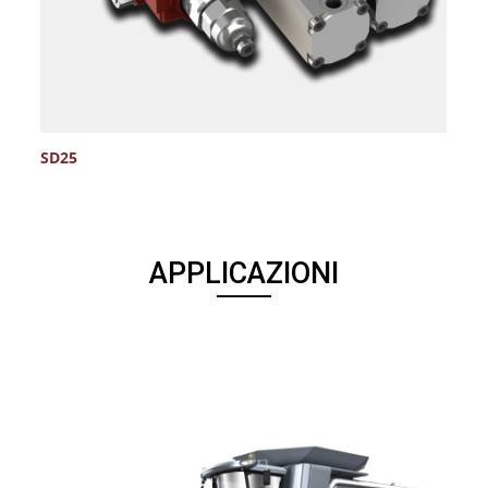
SD25
V
APPLICAZIONI