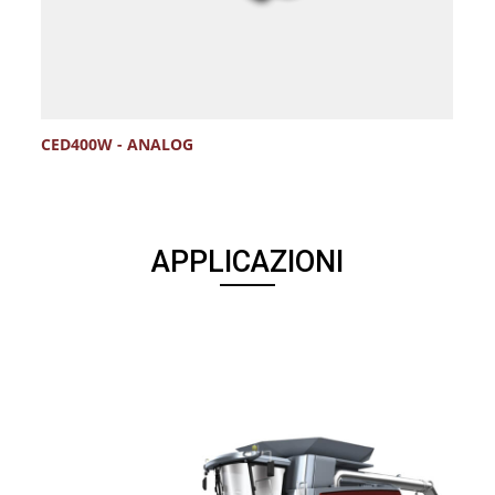
CED400W - ANALOG
C
APPLICAZIONI