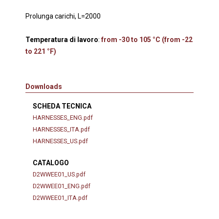
Prolunga carichi, L=2000
Temperatura di lavoro
:
from -30 to 105 °C (from -22
to 221 °F)
Downloads
SCHEDA TECNICA
HARNESSES_ENG.pdf
HARNESSES_ITA.pdf
HARNESSES_US.pdf
CATALOGO
D2WWEE01_US.pdf
D2WWEE01_ENG.pdf
D2WWEE01_ITA.pdf