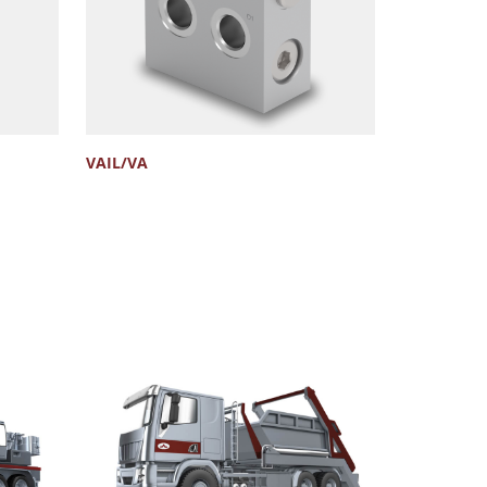
VAIL/VA
VMDACSV