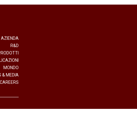
AZIENDA
R&D
PRODOTTI
LICAZIONI
MONDO
 & MEDIA
CAREERS
- Direzione e Coordinamento Interpump Group S.p.A.
.IVA (VAT n.) 01523540357