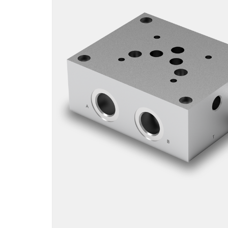
Motori ad ingr
ghisa
Versioni specia
Divisori di flus