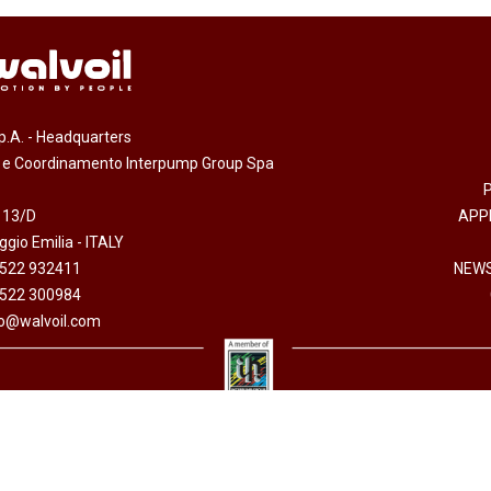
.p.A. - Headquarters
e e Coordinamento Interpump Group Spa
 13/D
APP
gio Emilia - ITALY
0522 932411
NEWS
0522 300984
fo@walvoil.com
arazione accessibilità
-
Informativa sull'utilizzo dei cookies
-
Codice etico
-
Privacy policy
 I.V. - Cod. fiscale/P. Iva 01523540357 - R.E.A. RE 192670 - Commercio Estero RE 016191P