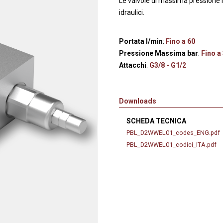
Le valvole di massima pressione r
anaggi in
Servocomandi idraulici ed
Cablaggi
idraulici.
Unità di alimentazione
Accessori
li
Servocomandi pneumatici
Portata l/min
:
Fino a 60
so
Servocomandi meccanici a
Pressione Massima bar
:
Fino a
cavo flessibile
Attacchi
:
G3/8 - G1/2
Downloads
SCHEDA TECNICA
PBL_D2WWEL01_codes_ENG.pdf
PBL_D2WWEL01_codici_ITA.pdf