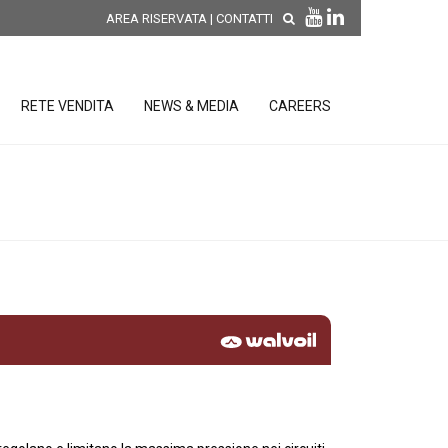
AREA RISERVATA
|
CONTATTI
RETE VENDITA
NEWS & MEDIA
CAREERS
SCOPRI LE NOVITÀ DI
PRODOTTO
releases
 releases
CONDIZIONI GENERALI DI VENDITA E
re
DI GARANZIA
posizione
elettroniche
 Strumenti