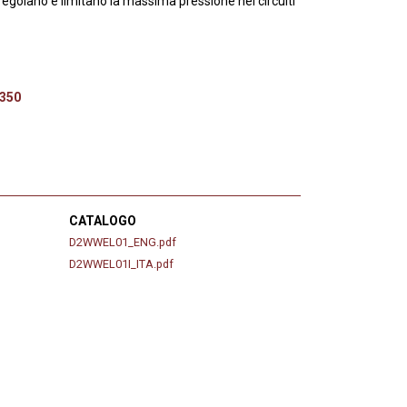
egolano e limitano la massima pressione nei circuiti
 350
CATALOGO
D2WWEL01_ENG.pdf
D2WWEL01I_ITA.pdf