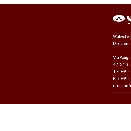
Walvoil S
Direzion
Via Adige
42124 Reg
Tel. +39 
Fax +39 
email:
in
Copyright © Walvoil S.p.A. - All rights reserved -
Dichi
Cap. Soc. Euro 7.692.308