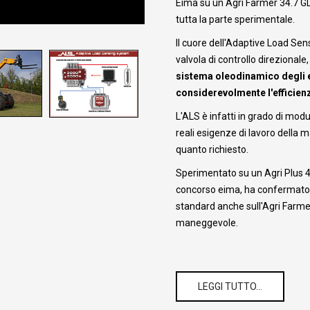
Eima su un Agri Farmer 34.7 GD 
tutta la parte sperimentale.
Il cuore dell'Adaptive Load Sensi
valvola di controllo direzionale
sistema oleodinamico degli e
considerevolmente l'efficien
L'ALS è infatti in grado di modu
reali esigenze di lavoro della
quanto richiesto.
Sperimentato su un Agri Plus 42
concorso eima, ha confermato l
standard anche sull'Agri Farme
maneggevole.
LEGGI TUTTO…